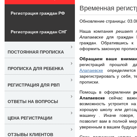
Временная регист
Регистрация граждан РФ
Обновление страницы: 03.0
Наша компания
решает п
Регистрация граждан СНГ
Алапаевске
для граждан 
граждан. Обратившись к
оформить законную прописку
ПОСТОЯННАЯ ПРОПИСКА
Обращаем ваше вниман
регистраций прошлой д
ПРОПИСКА ДЛЯ РЕБЕНКА
Алапаевске
определяется 
зарегистрировать у себя, 
прописки.
РЕГИСТРАЦИЯ ДЛЯ РВП
Помощь в оформлении
р
Алапаевске
сейчас важ
ОТВЕТЫ НА ВОПРОСЫ
возможность устроится на
хорошую школу или дет.сад
машину . Иначе говоря, 
ЦЕНА РЕГИСТРАЦИИ
позволит вам в полной мер
уверенным в вашем будуще
ОТЗЫВЫ КЛИЕНТОВ
Срок получения услуги